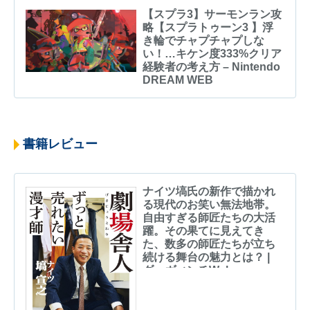
【スプラ3】サーモンラン攻
略【スプラトゥーン3 】浮
き輪でチャプチャプしな
い！…キケン度333%クリア
経験者の考え方 – Nintendo
DREAM WEB
書籍レビュー
ナイツ塙氏の新作で描かれ
る現代のお笑い無法地帯。
自由すぎる師匠たちの大活
躍。その果てに見えてき
た、数多の師匠たちが立ち
続ける舞台の魅力とは？ |
ダ・ヴィンチWeb