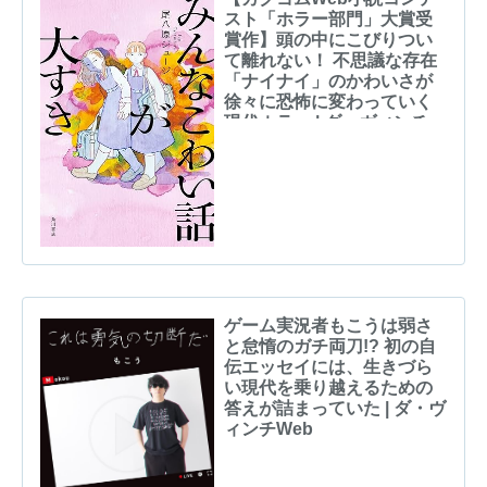
スト「ホラー部門」大賞受
賞作】頭の中にこびりつい
て離れない！ 不思議な存在
「ナイナイ」のかわいさが
徐々に恐怖に変わっていく
現代ホラー | ダ・ヴィンチ
Web
ゲーム実況者もこうは弱さ
と怠惰のガチ両刀!? 初の自
伝エッセイには、生きづら
い現代を乗り越えるための
答えが詰まっていた | ダ・ヴ
ィンチWeb